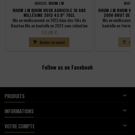
MARQUE:
RHUM J.M
MARQU
RHUM J.M RHUM VIEUX AGRICOLE 10 ANS
RHUM J.M RHUM VIE
MILLÉSIME 2013 43.8° 70CL
2006 BRUT DE FÛ
Mis en vieillissement en 2013 dans des fûts de
Mis en vieillissemen
Bourbon Mis en bouteille en 2023 sans réduction
bouteille en février
ajout E
Prix
Pri
117,00 €
22
Ajouter au panier
Ajou


Follow us on Facebook

PRODUITS

INFORMATIONS

VOTRE COMPTE