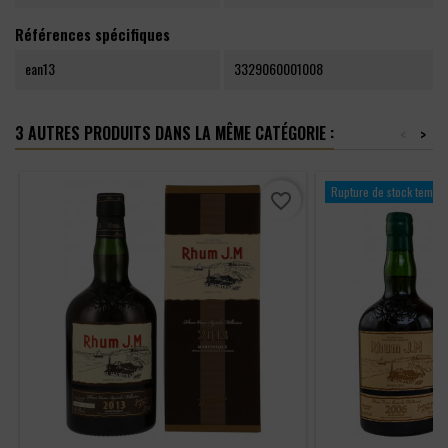
Références spécifiques
ean13
3329060001008
3 AUTRES PRODUITS DANS LA MÊME CATÉGORIE :
<
>
Rupture de stock tempor
favorite_border