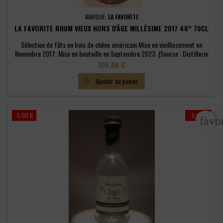
MARQUE:
LA FAVORITE
LA FAVORITE RHUM VIEUX HORS D'ÂGE MILLÉSIME 2017 46° 70CL
Sélection de fûts en bois de chêne américain Mise en vieillissement en
Novembre 2017 Mise en bouteille en Septembre 2023 (Source : Distillerie
La Favorite)
Prix
105,00 €
Ajouter au panier

-5,00 €
- 5,00 €
favo