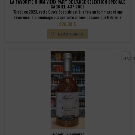
LA FAVORITE RHUM VIEUX PART DE L'ANGE SÉLECTION SPÉCIALE
GABRIEL 43° 70CL
"Créée en 2023, cette Cuvée Spéciale est à la fois un hommage et une
révérence. Un hommage aux quarante années passées que Gabriel a
partagées à nos côtés. Une révérence à quelques mois de son départ de la
Prix
226,00 €
Distillerie. Fruit d'une sélection minutieuse, cet assemblage unique vous
offre l'expression de son amour pour ses rhums, de ses récoltes passées,
Ajouter au panier

de...
favo
MARQUE:
LA FAVORITE