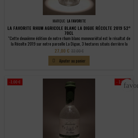
MARQUE:
LA FAVORITE
LA FAVORITE RHUM AGRICOLE BLANC LA DIGUE RÉCOLTE 2019 52°
70CL
"Cette deuxième édition de notre rhum blanc monovariétal est le résultat de
la Récolte 2019 sur notre parcelle La Digue, 3 hectares situés derrière la
Distillerie, en bordure de rivière. Créée en 1959, la Canne Roseau a été
Prix
Prix
27,00 €
32,00 €
sélectionnée pour son adaptation au sol de notre île aux fleurs. Variété
de
emblématique de la Martinique, elle est plébiscitée par...
Ajouter au panier

base
-3,00 €
- 3,00 €
favo