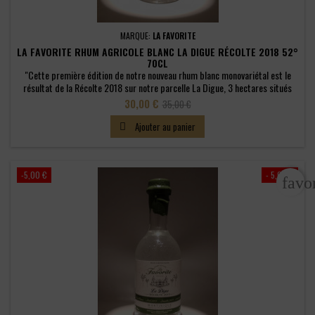
MARQUE:
LA FAVORITE
LA FAVORITE RHUM AGRICOLE BLANC LA DIGUE RÉCOLTE 2018 52°
70CL
"Cette première édition de notre nouveau rhum blanc monovariétal est le
résultat de la Récolte 2018 sur notre parcelle La Digue, 3 hectares situés
derrière la Distillerie, en bordure de rivière. Créée en 1959, la Canne Roseau
Prix
Prix
30,00 €
35,00 €
a été sélectionnée pour son adaptation au sol de notre île aux fleurs. Variété
de
emblématique de la Martinique, elle est plébiscitée...
Ajouter au panier

base
-5,00 €
- 5,00 €
favo