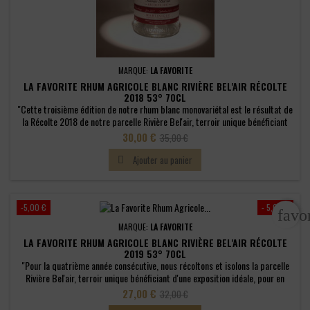
MARQUE:
LA FAVORITE
LA FAVORITE RHUM AGRICOLE BLANC RIVIÈRE BEL'AIR RÉCOLTE
2018 53° 70CL
"Cette troisième édition de notre rhum blanc monovariétal est le résultat de
la Récolte 2018 de notre parcelle Rivière Bel'air, terroir unique bénéficiant
d'une exposition idéale. Créée en 1964, la Canne Rouge a été sélectionnée
Prix
Prix
30,00 €
35,00 €
pour sa haute teneur en sucre. Remise au goût du jour, cette ancienne variété
de
bénéficie à La Favorite d'une attention toute...
Ajouter au panier

base
-5,00 €
- 5,00 €
favo
MARQUE:
LA FAVORITE
LA FAVORITE RHUM AGRICOLE BLANC RIVIÈRE BEL'AIR RÉCOLTE
2019 53° 70CL
"Pour la quatrième année consécutive, nous récoltons et isolons la parcelle
Rivière Bel'air, terroir unique bénéficiant d'une exposition idéale, pour en
distiller notre premier rhum blanc monovariétal, issu de cette récolte 2019.
Prix
Prix
27,00 €
32,00 €
Créée en 1964, la Canne Rouge a été sélectionnée pour sa haute teneur en