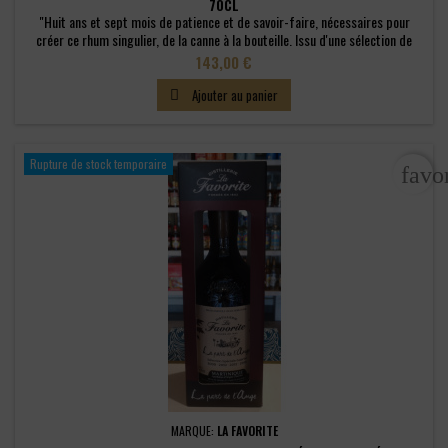
70CL
"Huit ans et sept mois de patience et de savoir-faire, nécessaires pour
créer ce rhum singulier, de la canne à la bouteille. Issu d'une sélection de
fûts ex-Bourbon, ce rhum vieux 8 ans d'âge a été mis en flacons il y a
Prix
143,00 €
quelques semaines à la Distillerie, sans réduction pour conserver toute la
richesse et l'intensité de ses arômes. Fruits cuits, épices...
Ajouter au panier

Rupture de stock temporaire
favo
MARQUE:
LA FAVORITE