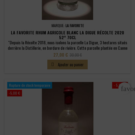
MARQUE:
LA FAVORITE
LA FAVORITE RHUM AGRICOLE BLANC LA DIGUE RÉCOLTE 2020
52° 70CL
"Depuis la Récolte 2018, nous isolons la parcelle La Digue, 3 hectares situés
derrière la Distillerie, en bordure de rivière. Cette parcelle plantée en Canne
Roseau donne naissance chaque année à notre deuxième rhum blanc
Prix
Prix
27,00 €
30,00 €
monovariétal. Créée en 1959, la Canne Roseau a été sélectionnée pour son
de
adaptation au sol de notre île aux fleurs. Variété...
Ajouter au panier

base
Rupture de stock temporaire
- 5,00 €
favo
-5,00 €