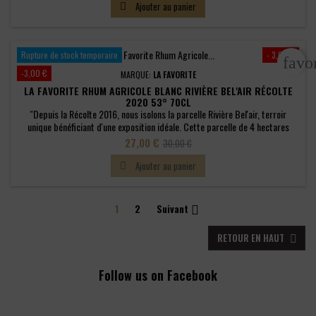
de
sucre. Remise au goût du jour, cette ancienne variété...
Ajouter au panier

base
Rupture de stock temporaire
- 3,00 €
favo
-3,00 €
MARQUE:
LA FAVORITE
LA FAVORITE RHUM AGRICOLE BLANC RIVIÈRE BEL'AIR RÉCOLTE
2020 53° 70CL
"Depuis la Récolte 2016, nous isolons la parcelle Rivière Bel'air, terroir
unique bénéficiant d'une exposition idéale. Cette parcelle de 4 hectares
plantée en Canne Rouge donne naissance chaque année à notre premier rhum
Prix
Prix
27,00 €
30,00 €
blanc monovariétal. Créée en 1964, la Canne Rouge a été sélectionnée pour
de
sa haute teneur en sucre. Remise au goût du jour, cette...
Ajouter au panier

base
1
2
Suivant

RETOUR EN HAUT

Follow us on Facebook