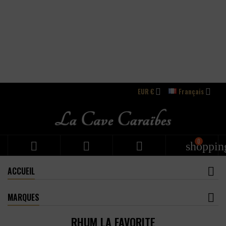
EUR €
Français


0



shoppin
ACCUEIL
MARQUES
RHUM LA FAVORITE