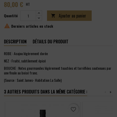
80,00 €
HT
Ajouter au panier
Quantité


Derniers articles en stock
DESCRIPTION
DÉTAILS DU PRODUIT
ROBE : Acajou légèrement dorée
NEZ : Fruité, subtilement épicé
BOUCHE : Notes gourmandes légèrement toastées et torréfiées soutenues par
une finale au boisé franc.
(Source : Saint James- Habitation La Salle)
3 AUTRES PRODUITS DANS LA MÊME CATÉGORIE :
<
>
favorite_border