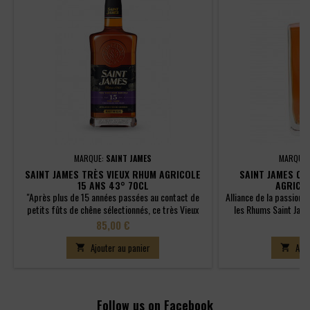
MARQUE:
SAINT JAMES
MARQUE
SAINT JAMES TRÈS VIEUX RHUM AGRICOLE
SAINT JAMES CU
15 ANS 43° 70CL
AGRICO
"Après plus de 15 années passées au contact de
Alliance de la passion e
petits fûts de chêne sélectionnés, ce très Vieux
les Rhums Saint Jame
Rhum Agricole offre une concentration aromatique
1765 à Saint Pierre 
Prix
Pr
85,00 €
4
rare et exceptionnelle. Dominée par des tanins
création, les Rhums Sai
marqués et un boisé enveloppant, cette cuvée
mondialement recon
Ajouter au panier
Ajou


unique entremêle subtilement les notes épicées et
récompensés par de
torréfiées liées au brûlage spécifique des fûts."
recherche de perfecti
Marc Sassier,...
dans l'él
Follow us on Facebook