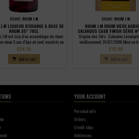
BRAND:
RHUM J.M
BRAND:
RHUM J.M
J.M LIQUEUR D'ORANGE À BASE DE
RHUM J.M RHUM VIEUX AGRI
RHUM 35° 70CL
CALVADOS CASK FINISH SÉRIE N°
50CL
b J.M est issu d'un assemblage de rhum
Origine des fûts : Calvados Lecompt
um vieux 3 ans d'âge où sont macérés un
vieillissement 31/07/2006 Mise en bo
d'épices et d'écorces d'orange amère.
28/04/2017
Price
Price
€24.50
€92.00
Add to cart
Add to cart


TIONS
YOUR ACCOUNT
Personal info
ale
Orders
e
Credit slips
ment
Addresses