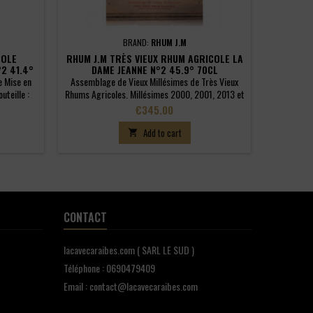
BRAND:
RHUM J.M
COLE
RHUM J.M TRÈS VIEUX RHUM AGRICOLE LA
2 41.4°
DAME JEANNE N°2 45.9° 70CL
e Mise en
Assemblage de Vieux Millésimes de Très Vieux
uteille :
Rhums Agricoles. Millésimes 2000, 2001, 2013 et
2014. Rhums vieillis de 8 à 22 ans.
Price
€345.00
Add to cart

CONTACT
lacavecaraibes.com ( SARL LE SUD )
Téléphone : 0690479409
Email : contact@lacavecaraibes.com