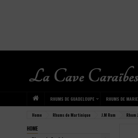
RHUMS DE GUADELOUPE
RHUMS DE MARI
Home
Rhums de Martinique
J.M Rum
Rhum J
HOME