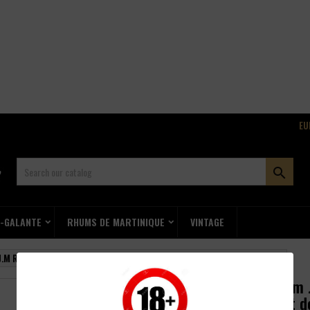
EU

E-GALANTE
RHUMS DE MARTINIQUE
VINTAGE
.M Rhum Vieux Agricole Millésime 2008 Brut de Fût 15 ans 44.2° 70cl
Rhum J
Brut d