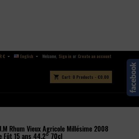
R €
English
Welcome,
Sign in
or
Create an account


Cart:
0
Products - €0.00
shopping_cart
.M Rhum Vieux Agricole Millésime 2008
e Fût 15 ans 44.2° 70cl