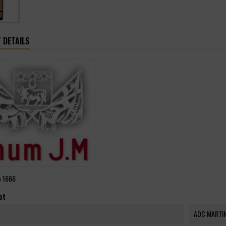
 DETAILS
e
1666
et
AOC MARTI