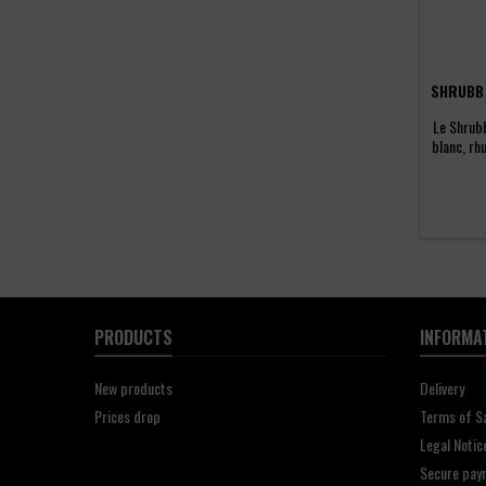
SHRUBB 
Le Shrub
blanc, rh
mélange 
PRODUCTS
INFORMA
New products
Delivery
Prices drop
Terms of S
Legal Notic
Secure pay