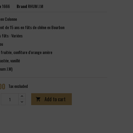
e
1666
Brand
RHUM J.M
n en Colonne
ent de 15 ans en fûts de chêne ex Bourbon
 fûts : Variées
jou
 fruitée, confiture d'orange amère
astée, vanillé
hum J.M)
00
Tax excluded
Add to cart
