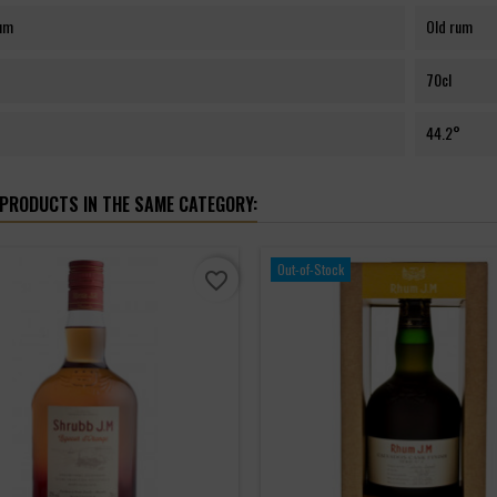
rum
Old rum
70cl
44.2°
 PRODUCTS IN THE SAME CATEGORY:
Out-of-Stock
favorite_border