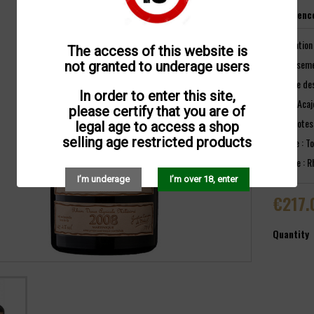
Referenc
Distillatio
The access of this website is
Vieillissem
not granted to underage users
Chauffe des
In order to enter this site,
Robe : Aca
please certify that you are of
Nez : Notes
legal age to access a shop
selling age restricted products
Bouche : To
(Source : R
I’m underage
I’m over 18, enter
€217.
Quantity