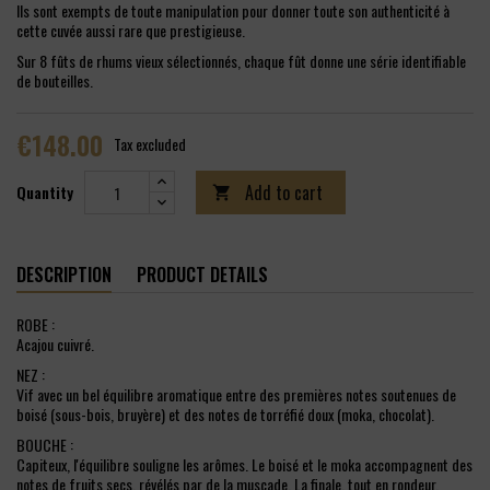
Ils sont exempts de toute manipulation pour donner toute son authenticité à
cette cuvée aussi rare que prestigieuse.
Sur 8 fûts de rhums vieux sélectionnés, chaque fût donne une série identifiable
de bouteilles.
€148.00
Tax excluded
Add to cart
Quantity

DESCRIPTION
PRODUCT DETAILS
ROBE :
Acajou cuivré.
NEZ :
Vif avec un bel équilibre aromatique entre des premières notes soutenues de
boisé (sous-bois, bruyère) et des notes de torréfié doux (moka, chocolat).
BOUCHE :
Capiteux, l'équilibre souligne les arômes. Le boisé et le moka accompagnent des
notes de fruits secs, révélés par de la muscade. La finale, tout en rondeur,