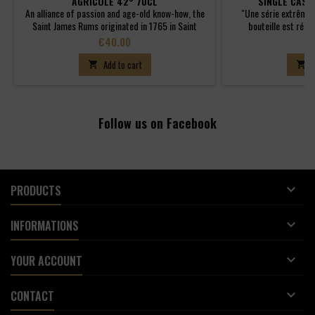
AGRICOLE 42° 70CL
SINGLE CASK
An alliance of passion and age-old know-how, the
"Une série extrêmem
Saint James Rums originated in 1765 in Saint
bouteille est réal
Pierre, Martinique.Since their creation, the Saint
provenance d'un seul 
Price
Pr
€40.00
€1
James Rums, whose quality is globally recognized,
sélectionnées pour l
are regularly rewarded with Gold Medals. This
rondeur et la puiss
Add to cart
A


search for perfection continues today in the
vieillissement prolongé
development of exceptional wines, fruits of the
des "Single Cask" SAIN
master Saint James.
sélection l
Follow us on Facebook

PRODUCTS

INFORMATIONS

YOUR ACCOUNT

CONTACT