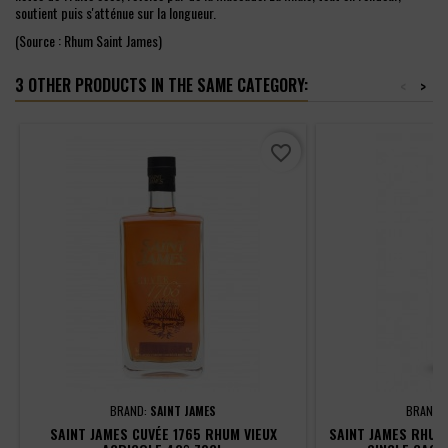
soutient puis s'atténue sur la longueur.
(Source : Rhum Saint James)
3 OTHER PRODUCTS IN THE SAME CATEGORY:
<
>
favorite_border
BRAND:
SAINT JAMES
BRAND:
SAINT JAMES CUVÉE 1765 RHUM VIEUX
SAINT JAMES RHUM